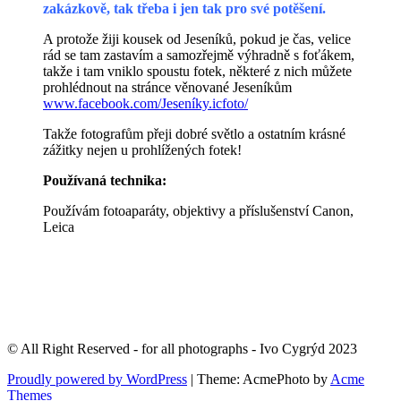
zakázkově, tak třeba i jen tak pro své potěšení.
A protože žiji kousek od Jeseníků, pokud je čas, velice
rád se tam zastavím a samozřejmě výhradně s foťákem,
takže i tam vniklo spoustu fotek, některé z nich můžete
prohlédnout na stránce věnované Jeseníkům
www.facebook.com/Jeseníky.icfoto/
Takže fotografům přeji dobré světlo a ostatním krásné
zážitky nejen u prohlížených fotek!
Používaná technika:
Používám fotoaparáty, objektivy a příslušenství Canon,
Leica
© All Right Reserved - for all photographs - Ivo Cygrýd 2023
Proudly powered by WordPress
|
Theme: AcmePhoto by
Acme
Themes